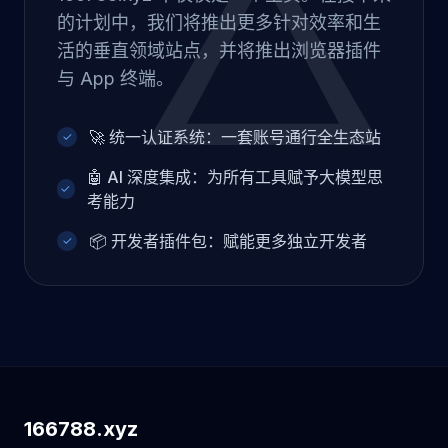
的计划中，我们将推出更多针对效率和生
活的垂直领域站点，并将推出浏览器插件
与 App 终端。
🚀 统一认证系统：一套账号通行全生态站
✓
🤖 AI 深度集成：为所有工具赋予大模型思
✓
考能力
📦 开发者插件包：赋能更多独立开发者
✓
166788.xyz