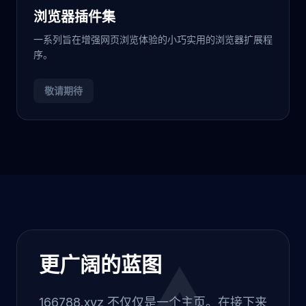
浏览器插件集
一系列旨在增强网页浏览体验的小巧实用的浏览器扩展程
序。
敬请期待
更广阔的蓝图
166788.xyz 不仅仅是一个主页。在接下来